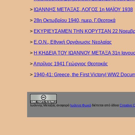
>
ΙΩΑΝΝΗΣ ΜΕΤΑΞΑΣ, ΛΟΓΟΣ 1η ΜΑΪΟΥ 1938
>
28η Οκτωβρίου 1940, ημερ. Γ.Θεοτοκά
>
ΕΚΥΡΙΕΥΣΑΜΕΝ ΤΗΝ ΚΟΡΥΤΣΑΝ 22 Νοεμβρί
>
Ε.Ο.Ν., Εθνική Οργάνωσις Νεολαίας
>
Η ΚΗΔΕΙΑ ΤΟΥ ΙΩΑΝΝΟΥ ΜΕΤΑΞΑ 31η Ιανουα
>
Απρίλιος 1941 Γεώργιος Θεοτοκάς
>
1940-41: Greece, the First Victory| WW2 Docum
Ιωάννης Μεταξάς
αναφορά
Ιωάννα Φωκά
διέπεται από άδεια
Creative