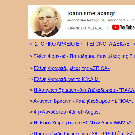
ΙΣΤΟΡΙΚΟ ΑΡΧΕΙΟ ΕΡΤ ΓΕΓΟΝΟΤΑ ΔΕΚΑΕΤΙΑ
>
Ελένη Φραγκιά - Παπαδήμου ήταν μέλος της Ε.
>
>
Ελένη Φραγκιά, μέλος της «ΣΠΙΘΑ»
>
Ελένη Φραγκιά, για το Κ.Υ.Α.Μ.
>
Η Αντιγόνη Βρυώνη - Χατζηθεοδώρου - "ΠΑΛΛ
>
Αντιγόνη Βρυώνη - Χατζηθεοδώρου «ΣΠΙΘΑ».
>
4η+Αυγούστου+4th+of+August
>
Η+θεία+Θωμαή+στην+ΕΟΝ+Άνδρου WMV V9
>
Πρωτοσέλιδα Εφημερίδων 28.10.1940 έως 27.