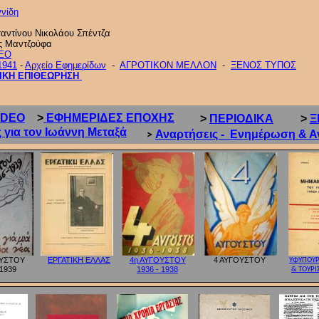
νίδη
αντίνου Νικολάου Σπέντζα
ώς Μαντζούφα
DEO
1941
-
Αρχείο Εφημερίδων
-
ΑΓΡΟΤΙΚΟΝ ΜΕΛΛΟΝ
-
ΞΕΝΟΣ ΤΥΠΟΣ
ΙΚΗ ΕΠΙΘΕΩΡΗΣΗ
IDEO
>
ΕΦΗΜΕΡΙΔΕΣ ΕΠΟΧΗΣ
>
ΠΕΡΙΟΔΙΚΑ
>
Ξ
 για τον Ιωάννη Μεταξά
Αναρτήσεις - Ενημέρωση & Α
>
ΟΥΣΤΟΥ
ΕΡΓΑΤΙΚΗ ΕΛΛΑΣ
4η ΑΥΓΟΥΣΤΟΥ
4 ΑΥΓΟΥΣΤΟΥ
ΥΦΥΠΟΥΡ
-1939
1936 - 1938
& ΤΟΥΡΙ