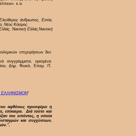
άππειο». κ.α.
Ελεύθερος άνθρωπος, Εστία,
έα, Νέος Κόσμος
.
Ελλάς, Ναυτική Ελλάς,Ναυτική
πολεμικών επιχειρήσεων δεν
ικά συγγράμματα, ορισμένα
ίου, Δημ. Φωκά, Επαμ. Π.
ΟΝ ΕΛΛΗΝΙΣΜΟΝ
"
 που αφθόνως προσφέρει η
ε, επίκαιρα. Διά τούτο και
ξαν του ειπόντος, η οποία
 δισταγμών και συγχύσεων,
όν.".