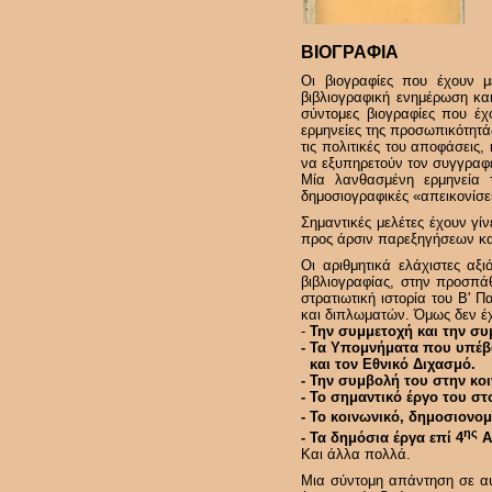
ΒΙΟΓΡΑΦΙΑ
Οι βιογραφίες που έχουν μ
βιβλιογραφική ενημέρωση κα
σύντομες βιογραφίες που έχ
ερμηνείες της προσωπικότητά
τις πολιτικές του αποφάσεις
να εξυπηρετούν τον συγγραφέα
Μία λανθασμένη ερμηνεία τ
δημοσιογραφικές «απεικονίσει
Σημαντικές μελέτες έχουν γίν
προς άρσιν παρεξηγήσεων και
Οι αριθμητικά ελάχιστες αξ
βιβλιογραφίας, στην προσπά
στρατιωτική ιστορία του Β'
και διπλωματών. Όμως δεν έχ
-
Την συμμετοχή και την συ
- Τα Υπομνήματα που υπέβαλ
και τον Εθνικό Διχασμό.
- Την συμβολή του στην κο
- Το σημαντικό έργο του στ
- Το κοινωνικό, δημοσιονομι
ης
- Τα δημόσια έργα επί 4
Α
Και άλλα πολλά.
Μια σύντομη απάντηση σε αυ