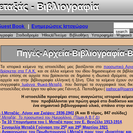
ταξάς - Βιβλιογραφία
ταξάς - Βιβλιογραφία
Guest Book
|
Ενημερώσεις Ιστοχώρου
ογραφία
Σταδιοδρομία
Ήθος&Πνεύμα
Βιβλιοθήκη
Υστεροφημία
Ψηφιακά 
Πηγές-Αρχεία-Βιβλιογραφία-
Πηγές-Αρχεία-Βιβλιογραφία-
Τα ιστορικά κείμενα της ιστοσελίδας μας βασίζονται στο
προσωπικό Αρχε
βρίσκεται στα Γ.Α.Κ.
και σε άλλα κείμενα του ιδίου δημοσιευμένα σε βιβλί
γίνει επίσης σε αρχεία που βρίσκονται σε δημόσια η ιδιωτικά ιδρύματα, 
αρχεία και στην βιβλιογραφία ελληνική ή ξένη. Όλα τα κείμενα έχουν σ
συγγραφέα
Ιωάννα Φωκά-Μεταξά
, που διατηρεί τα συγγραφικά τους δι
ιστοσελίδας είναι έργο του φίλου μας Γιάννη Δ. Παπαδήμου
(
iophoca@ioann
Η ιστοσελίδα προσφέρει στους αναγνώστες ιστορικά κείμε
που προβάλλονται για πρώτη φορά στο διαδίκτυο κα
ένα σημαντικό βιβλιογραφικό υλικό, σπάνιο στην ανε
- Ι.Μεταξάς,
Λόγοι και Σκέψεις 1936-1941
(
Α και Β τόμος, 847 σελίδες)
Ι.Μεταξάς, Το προσωπικό του Ημερολόγιο.
(Τόμοι Α,Β,Γ,Δ)
-
Τα 10 Υπομνήματα του Ι. Μεταξά προς τον Ε. Βενιζέλο 1913-1914
.
η
η
-
Συνομιλία Μεταξά Γούναρη την 25
και 29
Μαρτίου 1921
.
-
Ανακοινώσεις του Πρωθυπουργού Ι.Μεταξά προς τους ιδιοκτήτας και