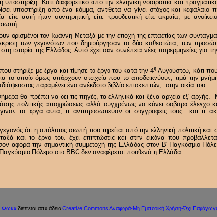
ική υποστήριξη. Κάτι διαφορετικό από την ελληνική νοοτροπία και πραγματι
ίσει υποστήριξη από ένα κόμμα, αντίθετα να γίνει στόχος και κεφάλαιο 
ία είτε αυτή ήταν συντηρητική, είτε προοδευτική είτε ακραία, με ανοίκε
σιωπή.
ουν ορισμένοι τον Ιωάννη Μεταξά με την εποχή της επταετίας των συνταγμ
γκριση των γεγονότων που δημιούργησαν τα δύο καθεστώτα, των προσ
στη ιστορία της Ελλάδος. Αυτό έχει σαν συνέπεια νέες παρερμηνείες για τ
η
ου στήριξε με έργα και τίμησε το έργο του κατά την 4
Αυγούστου, κάτι που
για το οποίο όμως υπάρχουν στοιχεία που το αποδεικνύουν, τιμά την μνή
αδιάψευστος παραμένει ένα ανέκδοτο βιβλίο επισκεπτών, στην οικία του.
σήμερα θα πρέπει να δει τις πηγές, τα ελληνικά και ξένα αρχεία εξ' αρχής.
πάσης πολιτικής αποχρώσεως αλλά συγχρόνως να κάνει σοβαρό έλεγχο κά
γιναν τα έργα αυτά, τι αντιπροσώπευαν οι συγγραφείς τους και τι ακρ
γεγονός ότι η απόλυτος σιωπή που τηρείται από την ελληνική πολιτική και 
αξά και το έργο του, έχει επιπτώσεις και στην εικόνα που προβάλλετα
σον αφορά την σημαντική συμμετοχή της Ελλάδας στον Β' Παγκόσμιο Πόλεμ
ον Παγκόσμιο Πόλεμο στο BBC δεν αναφέρεται πουθενά η Ελλάδα.
α Φωκά
διέπεται από άδεια
Creative Commons Αναφορά-Μη Εμπορική Χρήση-Όχι Παράγωγα