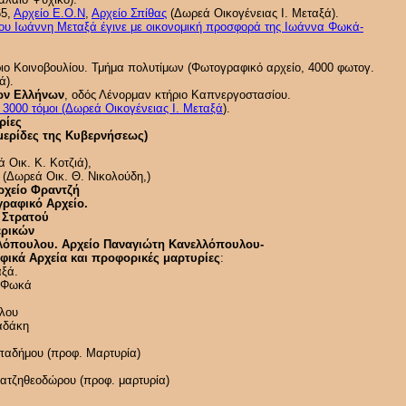
5,
Αρχείο Ε.Ο.Ν
,
Αρχείο Σπίθας
(Δωρεά Οικογένειας Ι. Μεταξά).
του Ιωάννη Μεταξά έγινε με οικονομική προσφορά της Ιωάννα Φωκά-
ριο Κοινοβουλίου. Τμήμα πολυτίμων (Φωτογραφικό αρχείο, 4000 φωτογ.
ά).
των Ελλήνων
, οδός Λένορμαν κτήριο Καπνεργοστασίου.
3000 τόμοι (Δωρεά Οικογένειας Ι. Μεταξά
).
ρίες
ερίδες της Κυβερνήσεως)
 Οικ. Κ. Κοτζιά),
 (Δωρεά Οικ. Θ. Νικολούδη,)
Αρχείο Φραντζή
γραφικό Αρχείο.
ς Στρατού
Εξωτερικών
ελλόπουλου. Αρχείο Παναγιώτη Κανελλόπουλου-
αφικά Αρχεία και προφορικές μαρτυρίες
:
αξά.
υ Φωκά
υλου
αδάκη
ρ
παδήμου (προφ. Μαρτυρία)
Χατζηθεοδώρου (προφ. μαρτυρία)