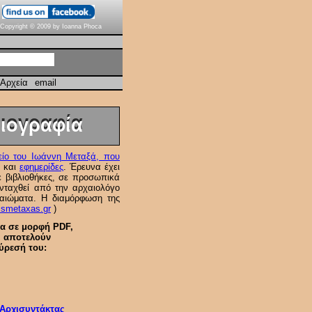
Copyright © 2009 by Ioanna Phoca
Αρχεία
email
Βιογραφία
Βιογραφία
ίο του Ιωάννη Μεταξά, που
α και
εφημερίδες
. Έρευνα έχει
σε βιβλιοθήκες, σε προσωπικά
υνταχθεί από την αρχαιολόγο
καιώματα. Η διαμόρφωση της
ismetaxas.gr
)
να σε μορφή PDF,
ι αποτελούν
ύρεσή του:
 Αρχισυντάκτας