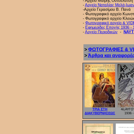
- Αρχείο Μαίρης Ουτσελάτση
-
Αρχείο Ναταλίας Μελά-Ιωαν
-Αρχείο Γερασίμου Β. Πανά
- Φωτογραφικό αρχείο Κωνστ
- Φωτογραφικό αρχείο Κλει
-
Φωτογραφικό αρχείο & VI
-
Εφημερίδες Εποχής 1936 - 
-
Αρχείο Περιοδικών
-
ΝΑΥΤ
>
ΦΩΤΟΓΡΑΦΙΕΣ & V
>
Άρθρα και αναφορές
ΤΡΙΑ ΕΤΗ
4η ΑΥΓ
ΔΙΑΚΥΒΕΡΝΗΣΕΩΣ
1936 