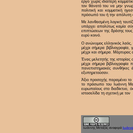
έργο χωρίς ιδιαίτερη κομματ
τον θάνατό του να μην γνωρ
πολιτική και κομματική ηγεσ
πρόσωπό του ή την απόλυτη 
Με λανθασμένη λογική ταυτίζ
υπάρχει απολύτως καμία σύ
επιπτώσεων της δράσης τους 
ευρύ κοινό.
Ο ανώνυμος ελληνικός λαός, π
μέχρι σήμερα βιβλιογραφία, 
μέχρι και σήμερα. Μάρτυρας 
Ένας μελετητής της ιστορίας 
μέχρι σήμερα βιβλιογραφία 
πανεπιστημιακές συνθήκες έ
εξυπηρετούσαν.
Άξιο προσοχής παραμένει το 
το πρόσωπο του Ιωάννη Μετ
ευρωπαίους στο διαδίκτυο, ό
ιστοσελίδα τη σχετική με τ
Ιωάννης Μεταξάς
αναφορά
Ιωάνν