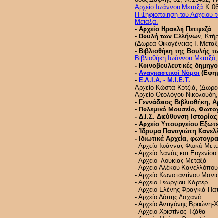
Αρχείο Ιωάννου Μεταξά
Κ 06
Η ψηφιοποίηση του Αρχείου 
Μεταξά.
- Αρχείο Ηρακλή Πετιμεζά
.
- Βουλή των Ελλήνων
, Κτή
(Δωρεά Οικογένειας Ι. Μεταξ
- Βιβλιοθήκη της Βουλής 
Βιβλιοθήκη Ιωάννου Μεταξά, 
- Κοινοβουλευτικές δημηγο
-
Αναγκαστικοί Νόμοι
(Εφημ
-
Ε.Λ.Ι.Α, - Μ.Ι.Ε.Τ.
Αρχείο Κώστα Κοτζιά, (Δωρεά
Αρχείο Θεολόγου Νικολούδη,
- Γεννάδειος Βιβλιοθήκη, 
- Πολεμικό Μουσείο, Φωτο
- Δ.Ι.Σ. Διεύθυνση Ιστορία
- Αρχείο Υπουργείου 
- Ίδρυμα Παναγιώτη Καν
- Ιδιωτικά Αρχεία, φωτογρ
- Αρχείο Ιωάννας Φωκά-Μετ
- Αρχείο Νανάς και Ευγενίο
- Αρχείο Λουκίας Μεταξά
- Αρχείο Αλέκου Κανελλόπο
- Αρχείο Κωνσταντίνου Μανι
- Αρχείο Γεωργίου Κάρτε
- Αρχείο Ελένης Φραγκιά-Πα
- Αρχείο Λόπης Λαχανά
- Αρχείο Αντιγόνης Βρυώνη-
- Αρχείο Χριστίνας Τζάθα