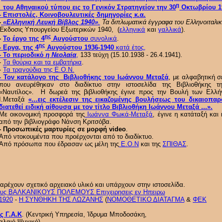
η
του Αθηναικού τύπου εις το Γενικόν Στρατηγείον την 30
Οκτωβρίου 1
- Επιστολές, Κοινοβουλευτικές δημηγορίες κ.α.
-
«Ελληνική Λευκή Βίβλος 1940»
.
Τα διπλωματικά έγγραφα του Ελληνοιταλι
Έκδοσις Υπουργείου Εξωτερικών 1940, (
ελληνικά
και
γαλλικά
).
ης
-
Το έργο της 4
Αυγούστου
συνολικά
.
ης
- Εργα, της 4
Αυγούστου 1936-1940
κατά έτος,
- Το περιοδικό
η Νεολαία
,
133 τεύχη (15.10.1938 - 26.4.1941).
-
Τα θούρια και τα εμβατήρια
.
-
Τα τραγούδια της Ε.Ο.Ν.
- Τον κατάλογο της Βιβλιοθήκης του Ιωάννου Μεταξά
, με αλφαβητική 
που ανευρέθηκαν στο διαδίκτυο στην ιστοσελίδα της Βιβλιοθήκης 
«Ναυτίλος». Η δωρεά της βιβλιοθήκης έγινε προς την Βουλή των Ελλή
Ι.Μεταξά
«...εις εκτέλεσιν της εικαζομένης βουλήσεως του δικαιοπα
διατεθεί ειδική αίθουσα με τον τίτλο Βιβλιοθήκη Ιωάννου Μεταξά ...».
Με οικονομική προσφορά της
Ιωάννα Φωκά-Μεταξά
, έγινε η κατάταξή κα
από την βιβλιογράφο Νάνση Κριτσόβα.
- Προσωπικές μαρτυρίες σε μορφή video
.
Από ντοκουμέντα που προέρχονται από το διαδίκτυο.
Από πρόσωπα που έδρασαν ως μέλη της
Ε.Ο.Ν
και της
ΣΠΙΘΑΣ
.
αρέχουν σχετικό αρχειακό υλικό και υπάρχουν στην ιστοσελίδα.
 τους ΒΑΛΚΑΝΙΚΟΥΣ ΠΟΛΕΜΟΥΣ Επιχειρησεις εν Ηπειρω
1920
-
Η ΣΥΝΘΗΚΗ ΤΗΣ ΛΩΖΑΝΗΣ
(
ΝΟΜΟΘΕΤΙΚΟ ΔΙΑΤΑΓΜΑ
&
ΦΕΚ
ς Γ.Α.Κ
. (Κεντρική Υπηρεσία, Ίδρυμα Μποδοσάκη,
αλαιό Ψυχικό).