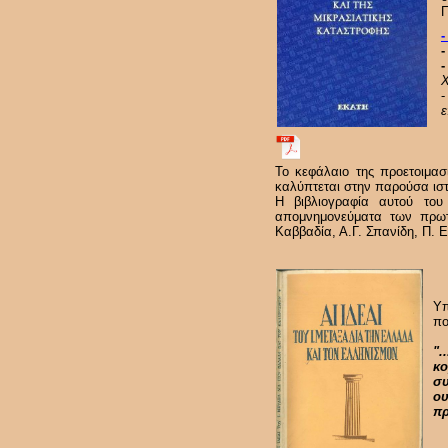
Π
-
Χ
ε
Το κεφάλαιο της προετοιμασ
καλύπτεται στην παρούσα ιστ
Η βιβλιογραφία αυτού του
απομνημονεύματα των πρωτ
Καββαδία, Α.Γ. Σπανίδη, Π.
Υπ
πο
".
κο
συ
ου
πρ