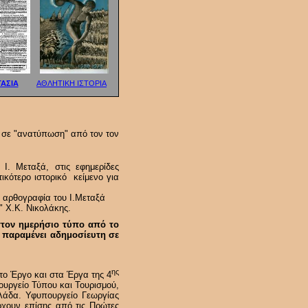
ΑΣΙΑ
ΑΘΛΗΤΙΚΗ ΙΣΤΟΡΙΑ
 σε "ανατύπωση" από τον τον
Ι. Μεταξά, στις εφημερίδες
τικότερο ιστορικό κείμενο για
 αρθογραφία του Ι.Μεταξά
" Χ.Κ. Νικολάκης.
στον ημερήσιο τύπο από το
ή παραμένει αδημοσίευτη σε
ης
ο Έργο και στα Έργα της 4
υργείο Τύπου και Τουρισμού,
λλάδα. Υφυπουργείο Γεωργίας
χουν επίσης από τις Πρώτες