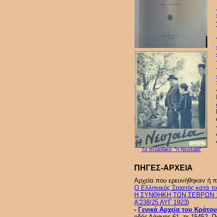
Το περιοδικό "η Νεολαία"
ΠΗΓΕΣ-ΑΡΧΕΙΑ
Αρχεία που ερευνήθηκαν ή π
Ο Ελληνικός Στρατός κατά
Η ΣΥΝΘΗΚΗ ΤΩΝ ΣΕΒΡΩΝ 
Α'238/25 ΑΥΓ 1923
)
-
Γενικά Αρχεία του Κράτου
οδός Δάφνης 61, τκ.15452, Π