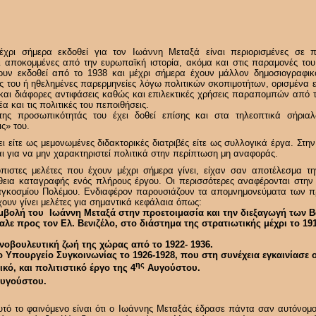
έχρι σήμερα εκδοθεί για τον Ιωάννη Μεταξά είναι περιορισμένες σε π
ι αποκομμένες από την ευρωπαϊκή ιστορία, ακόμα και στις παραμονές του
ουν εκδοθεί από το 1938 και μέχρι σήμερα έχουν μάλλον δημοσιογραφικ
ς του ή ηθελημένες παρερμηνείες λόγω πολιτικών σκοπιμοτήτων, ορισμένα
, και διάφορες αντιφάσεις καθώς και επιλεκτικές χρήσεις παραπομπών από 
 και τις πολιτικές του πεποιθήσεις.
ης προσωπικότητάς του έχει δοθεί επίσης και στα τηλεοπτικά σήριαλ
ς» του.
ει είτε ως μεμονωμένες διδακτορικές διατριβές είτε ως συλλογικά έργα. Στη
 για να μην χαρακτηριστεί πολιτικά στην περίπτωση μη αναφοράς.
ιόπιστες μελέτες που έχουν μέχρι σήμερα γίνει, είχαν σαν αποτέλεσμα 
θεια καταγραφής ενός πλήρους έργου. Οι περισσότερες αναφέρονται στην 
 Παγκοσμίου Πολέμου. Ενδιαφέρον παρουσιάζουν τα απομνημονεύματα των 
ουν γίνει μελέτες για σημαντικά κεφάλαια όπως:
μβολή του Ιωάννη Μεταξά στην προετοιμασία και την διεξαγωγή των 
ε προς τον Ελ. Βενιζέλο, στο διάστημα της στρατιωτικής μέχρι το 191
ινοβουλευτική ζωή της χώρας από το 1922- 1936.
ο Υπουργείο Συγκοινωνίας το 1926-1928, που στη συνέχεια εγκαινίασε ο
ης
κό, και πολιτιστικό έργο της 4
Αυγούστου.
υγούστου.
τό το φαινόμενο είναι ότι ο Ιωάννης Μεταξάς έδρασε πάντα σαν αυτόνομο