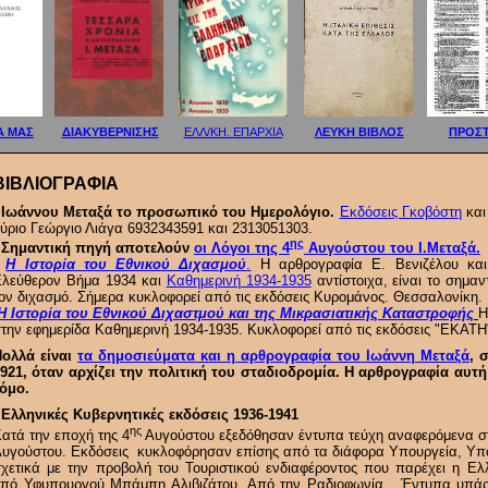
Α ΜΑΣ
ΔΙΑΚΥΒΕΡΝΙΣΗΣ
ΕΛΛ/ΚΗ. ΕΠΑΡΧΙΑ
ΛΕΥΚΗ ΒΙΒΛΟΣ
ΠΡΟΣΤ
ΒΙΒΛΙΟΓΡΑΦΙΑ
 Ιωάννου Μεταξά το προσωπικό του Ημερολόγιο.
Εκδόσεις Γκοβόστη
και
ύριο Γεώργιο Λιάγα 6932343591 και 2313051303.
ης
- Σημαντική πηγή αποτελούν
οι Λόγοι της 4
Αυγούστου του Ι.Μεταξά.
-
Η Iστορία του Εθνικού Διχασμού
.
Η αρθρογραφία Ε. Βενιζέλου και 
λεύθερον Βήμα 1934 και
Καθημερινή 1934-1935
αντίστοιχα, είναι το σημαν
ον διχασμό. Σήμερα κυκλοφορεί από τις εκδόσεις Κυρομάνος. Θεσσαλονίκη.
Η Ιστορία του Εθνικού Διχαστμού και της Μικρασιατικής Καταστροφής
Η
την εφημερίδα Καθημερινή 1934-1935. Κυκλοφορεί από τις εκδόσεις "ΕΚΑΤΗ
Πολλά είναι
τα δημοσιεύματα και η αρθρογραφία του Ιωάννη Μεταξά
, 
921, όταν αρχίζει την πολιτική του σταδιοδρομία. Η αρθρογραφία αυτ
όμο.
 Ελληνικές Κυβερνητικές εκδόσεις 1936-1941
ης
ατά την εποχή της 4
Αυγούστου εξεδόθησαν έντυπα τεύχη αναφερόμενα στ
υγούστου. Εκδόσεις κυκλοφόρησαν επίσης από τα διάφορα Υπουργεία, Υπο
χετικά με την προβολή του Τουριστικού ενδιαφέροντος που παρέχει η Ε
πό Υφυπουργού Μπάμπη Αλιβιζάτου. Από την Ραδιοφωνία. Έντυπα υπάρ