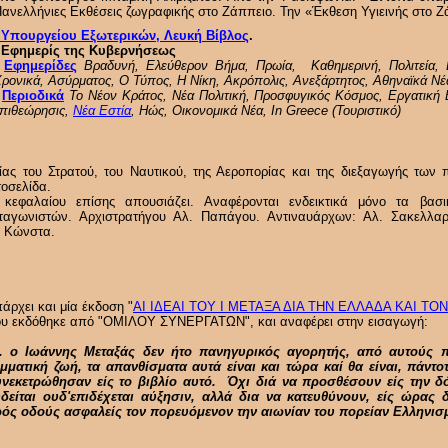
ανελλήνιες Εκθέσεις ζωγραφικής στο Ζάππειο. Την «Έκθεση Υγιεινής στο Ζ
 Υπουργείου Εξωτερικών, Λευκή Βίβλος
.
- Εφημερίς της Κυβερνήσεως
-
Εφημερίδες
Βραδυνή, Ελεύθερον Βήμα, Πρωία, Καθημερινή, Πολιτεία, 
ρονικά, Ασύρματος, Ο Τύπος, Η Νίκη, Ακρόπολις, Ανεξάρτητος, Αθηναϊκά Ν
-
Περιοδικά
Το Νέον Κράτος, Νέα Πολιτική, Προσφυγικός Κόσμος, Εργατική 
πιθεώρησις,
Νέα Εστία
, Ηώς, Οικονομικά Νέα, In Greece (Τουριστικό)
ίας του Στρατού, του Ναυτικού, της Αεροπορίας και της διεξαγωγής των 
οσελίδα.
 κεφαλαίου επίσης απουσιάζει. Αναφέρονται ενδεικτικά μόνο τα βασ
αγωνιστών. Αρχιστρατήγου Αλ. Παπάγου. Αντιναυάρχων: Αλ. Σακελλαρ
 Ε Κώνστα.
άρχει και μία έκδοση "
ΑΙ ΙΔΕΑΙ ΤΟΥ Ι ΜΕΤΑΞΑ ΔΙΑ ΤΗΝ ΕΛΛΑΔΑ ΚΑΙ Τ
υ εκδόθηκε από "ΟΜΙΛΟΥ ΣΥΝΕΡΓΑΤΩΝ", και αναφέρει στην εισαγωγή:
.. ο Ιωάννης Μεταξάς δεν ήτο πανηγυρικός αγορητής, από αυτούς
μματική ζωή, τα απανθίσματα αυτά είναι και τώρα καί θα είναι, πάντοτ
νεκετρώθησαν είς το βιβλίο αυτό. Όχι διά να προσθέσουν είς την δό
δείται ουδ'επιδέχεται αύξησιν, αλλά δια να κατευθύνουν, είς ώρας
ός οδούς ασφαλείς τον πορευόμενον την αιωνίαν του πορείαν Ελληνισμ