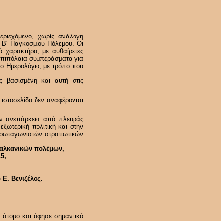
εριεχόμενο, χωρίς ανάλογη
 Β' Παγκοσμίου Πόλεμου. Οι
ό χαρακτήρα, με αυθαίρετες
 επιπόλαια συμπεράσματα για
το Ημερολόγιο, με τρόπο που
ς βασισμένη και αυτή στις
ν ιστοσελίδα δεν αναφέρονται
την ανεπάρκεια από πλευράς
εξωτερική πολιτική και στην
πρωταγωνιστών στρατιωτικών
Βαλκανικών πολέμων,
5,
 Ε. Βενιζέλος.
 άτομο και άφησε σημαντικό