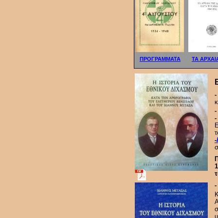
ΠΡΟΓΡΑΜΜΑΤΑ
ΤΑ ΑΡΧΑΙ
-
κ
Ε
τ
-
σ
1
τ
-
Κ
Α
σ
υ