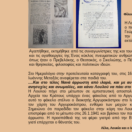
Φίλο
Η Λ
ο π
Γεώ
την
εκτ
Αγαπήθηκε, εκτιμήθηκε από τις συναγωνίστριες της και του
και τις αγαθοεργίες της.Ένας κύκλος πνευματικών ανθρώπ
όπως ήταν ο Πρεβελάκης, ο Θεοτοκάς, ο Σικελιώτης, ο Πέ
και θρησκείας, φιλοσοφίας και πολιτικών ιδεών.
Στο Ημερολόγιο στην προτελευταία καταγραφή του, στις 16
Ιωάννης Μεταξάς αναφέρεται στα παιδιά του.
....Και στο τέλος Νανά άρρωστη από ιλαρά, και με αυ
ανησυχίες και ανωμαλίες, και κάνει Λουλού να πάει στο
Η Λουλού πήγε στο μέτωπον σε εμπιστευτική αποστολ
Αρχεία του Κράτους υπάρχει ένας φάκελος από το Αργ
αυτό το φάκελο στέλνει ο διοικητής Αργυροκάστρου στο 
τον χάρτη του Αργυροκάστρου, ενθύμιο των μαχών κα
Σημειώνει ότι παραδίδει τον φάκελο στην κόρη του Λου
επιστρέφει από το μέτωπο στις 26.1.1941 και βρίσκει τον π
άρρωστο. Η προσπάθειά της να φέρει γιατρό από την Β
γιατί επέρχεται ο θάνατός του.
Λέλα, Λουκία και ο