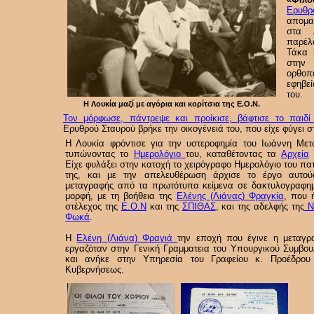
Ερυθρ
απομα
στα 
παρέλ
Τάκα 
στην
ορθοπε
εφηβε
του.
Η Λουκία μαζί με αγόρια και κορίτσια της Ε.Ο.Ν.
Τον μόρφωσε, πάντρεψε και προίκισε, βάφτισε το παιδί
Ερυθρού Σταυρού βρήκε την οικογένειά του, που είχε φύγει 
Η Λουκία φρόντισε για την υστεροφημία του Ιωάννη Μετ
τυπώνοντας το
Ημερολόγιο
του, καταθέτοντας τα
Αρχεία
Είχε φυλάξει στην κατοχή το χειρόγραφο Ημερολόγιο του πα
της, και με την απελευθέρωση άρχισε το έργο αυτού
μεταγραφής από τα πρωτότυπα κείμενα σε δακτυλογραφη
μορφή, με τη βοήθεια της
Ελένης (Λιάνας) Φραγκία
, που 
στέλεχος της
Ε.Ο.Ν
και της
ΣΠΙΘΑΣ
, και της αδελφής της
Ν
Φωκά
.
Η
Ελένη (Λιάνα) Φραγιά
την εποχή που έγινε η μεταγρ
εργαζόταν στην Γενική Γραμματεια του Υπουργικού Συμβου
και ανήκε στην Υπηρεσία του Γραφείου κ. Προέδρου
Κυβερνήσεως.