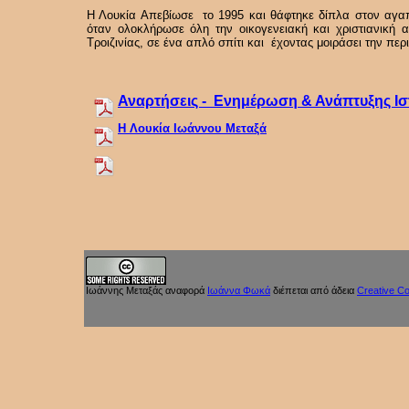
Η Λουκία Απεβίωσε το 1995 και θάφτηκε δίπλα στον αγαπη
όταν ολοκλήρωσε όλη την οικογενειακή και χριστιανική
Τροιζινίας, σε ένα απλό σπίτι και έχοντας μοιράσει την περ
Αναρτήσεις - Ενημέρωση & Ανάπτυξης Ι
Η Λουκία Ιωάννου Μεταξά
Ιωάννης Μεταξάς
αναφορά
Ιωάννα Φωκά
διέπεται από άδεια
Creative 