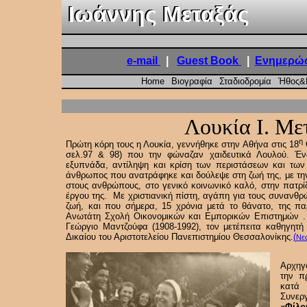
Ιωάννης Μεταξάς
Ιωάννης Μεταξάς
e-mail
|
Guest Book
|
Ενημερώσ
Home
Βιογραφία
Σταδιοδρομία
Ήθος&
Λουκία Ι. Με
η
Πρώτη κόρη τους η Λουκία, γεννήθηκε στην Αθήνα στις 18
σελ.97 & 98) που την φώναζαν χαιδευτικά Λουλού. Ένα
εξυπνάδα, αντίληψη και κρίση των περιστάσεων και των
άνθρωπος που ανατράφηκε και δούλεψε στη ζωή της, με τη
στους ανθρώπους, στο γενικό κοινωνικό καλό, στην πατρί
έργου της. Με χριστιανική πίστη, αγάπη για τους συνανθρ
ζωή, και που σήμερα, 15 χρόνια μετά το θάνατο, της π
Ανωτάτη Σχολή Οικονομικών και Εμπορικών Επιστημών . 
Γεώργιο Μαντζούφα (1908-1992), τον μετέπειτα καθηγητή 
Δικαίου του Αριστοτελείου Πανεπιστημίου Θεσσαλονίκης.
(
Νε
Αρχηγ
την π
κατ
Συνε
«Φίλο