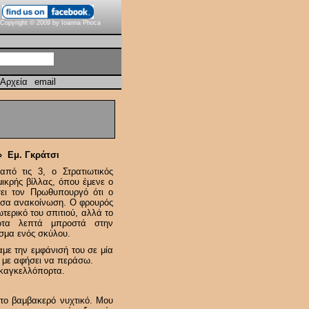
Copyright © 2009 by Ioanna Phoca
Αρχεία
email
» Εμ. Γκράτσι
πό τις 3, ο Στρατιωτικός
ικρής βίλλας, όπου έμενε ο
ει τον Πρωθυπουργό ότι ο
ουσα ανακοίνωση. Ο φρουρός
τερικό του σπιτιού, αλλά το
ίωτα λεπτά μπροστά στην
σμα ενός σκύλου.
αμε την εμφάνισή του σε μία
α με αφήσει να περάσω.
 καγκελλόπορτα.
ατο βαμβακερό νυχτικό. Μου