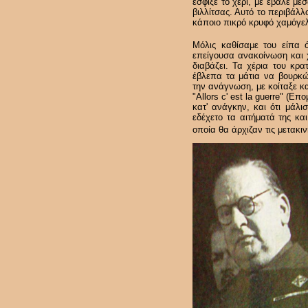
έσφιξε το χέρι, με έβαλε μ
βιλλίτσας. Αυτό το περιβάλ
κάποιο πικρό κρυφό χαμόγελ
Μόλις καθίσαμε του είπα 
επείγουσα ανακοίνωση και 
διαβάζει. Τα χέρια του κρ
έβλεπα τα μάτια να βουρκώ
την ανάγνωση, με κοίταξε 
"Allors c' est la guerre" (
κατ' ανάγκην, και ότι μάλ
εδέχετο τα αιτήματά της κ
οποία θα άρχιζαν τις μετακιν