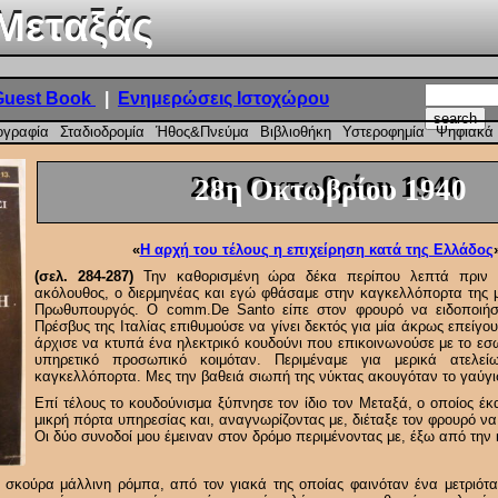
Μεταξάς
Μεταξάς
Guest Book
|
Ενημερώσεις Ιστοχώρου
ογραφία
Σταδιοδρομία
Ήθος&Πνεύμα
Βιβλιοθήκη
Υστεροφημία
Ψηφιακά 
28η Οκτωβρίου 1940
28η Οκτωβρίου 1940
«
Η αρχή του τέλους η επιχείρηση κατά της Ελλάδος
(σελ. 284-287)
Την καθορισμένη ώρα δέκα περίπου λεπτά πριν α
ακόλουθος, ο διερμηνέας και εγώ φθάσαμε στην καγκελλόπορτα της μ
Πρωθυπουργός. Ο comm.De Santo είπε στον φρουρό να ειδοποιήσ
Πρέσβυς της Ιταλίας επιθυμούσε να γίνει δεκτός για μία άκρως επείγ
άρχισε να κτυπά ένα ηλεκτρικό κουδούνι που επικοινωνούσε με το εσω
υπηρετικό προσωπικό κοιμόταν. Περιμέναμε για μερικά ατελε
καγκελλόπορτα. Μες την βαθειά σιωπή της νύκτας ακουγόταν το γαύγι
Επί τέλους το κουδούνισμα ξύπνησε τον ίδιο τον Μεταξά, ο οποίος έκ
μικρή πόρτα υπηρεσίας και, αναγνωρίζοντας με, διέταξε τον φρουρό ν
Οι δύο συνοδοί μου έμειναν στον δρόμο περιμένοντας με, έξω από την
α σκούρα μάλλινη ρόμπα, από τον γιακά της οποίας φαινόταν ένα μετριότ