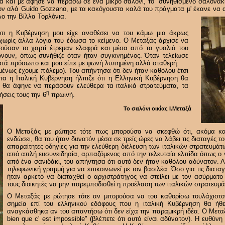
έσα και με άφησε να περάσω σε ένα μικρό σαλόνι, το συνηθισμένο σαλονάκι
λον αλά Guido Gozzano, με τα κακόγουστα καλά του πράγματα μ' έκανε να 
ο την Βίλλα Τορλόνια.
ότι η Κυβέρνηση μου είχε αναθέσει να του κάμω μια άκρως
χωρίς άλλα λόγια του έδωσα το κείμενο. Ο Μεταξάς άρχισε να
ατούσαν το χαρτί έτρεμαν ελαφρά και μέσα από τα γυαλιά του
νουν, όπως συνήθιζε όταν ήταν συγκινημένος. Όταν τελείωσε
κατά πρόσωπο και μου είπε με φωνή λυπημένη αλλά σταθερή:
Επομένως έχουμε πόλεμο). Του απήντησα ότι δεν ήταν καθόλου έτσι
ιστα η Ιταλική Κυβέρνηση ήλπιζε ότι η Ελληνική Κυβέρνηση θα
αι θα άφηνε να περάσουν ελεύθερα τα ιταλικά στρατεύματα, τα
η
ήσεις τους την 6
πρωινή.
Το σαλόνι οικίας Ι.Μεταξά
Ο Μεταξάς με ρώτησε τότε πως μπορούσα να σκεφθώ ότι, ακόμα κα
ενδώσει, θα του ήταν δυνατόν μέσα σε τρείς ώρες να λάβει τις διαταγές τ
απαραίτητες οδηγίες για την ελεύθερη διέλευση των ιταλικών στρατευμά
από απλή ευσυνειδησία, αρπαζόμενος από την τελευταία ελπίδα όπως ο 
από ένα σανιδάκι, του απήντησα ότι αυτό δεν ήταν καθόλου αδύνατον. Α
τηλεφωνική γραμμή για να επικοινωνεί με τον βασιλέα. Όσο για τις διατα
ήταν αρκετό να διαταχθεί ο αρχιστράτηγος να στείλει με τον ασύρματο
τους διοικητές να μην παρεμποδισθεί η προέλαση των ιταλικών στρατευμ
Ο Μεταξάς με ρώτησε τότε αν μπορούσα να του καθορίσω τουλάχιστο
σημεία επί του ελληνικού εδάφους που η ιταλική Κυβέρνηση θα ήθε
αναγκάσθηκα αν του απαντήσω ότι δεν είχα την παραμικρή ιδέα. Ο Μετα
bien que c' est impossible" (βλέπετε ότι αυτό είναι αδύνατον). Η ευθύν