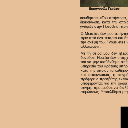
Εμμανουέλε Γκράτσι
οιουδήποτε.«Του απήντησα, 
διακοίνωση, κατά την οποί
γνώριζε στην Πρεσβεία, πριν
Ο Μεταξάς δεν μου απήντησ
πριν από ένα τέταρτο και ό
την σκέψη του, "Vous etes l
αλλοιωμένη.
Με τη σειρά μου δεν ήξερ
δονούσε. Νομίζω δεν υπάρχ
του να μην αισθάνθηκε απέχ
υπηρεσία του κράτους υπήρξ
κατά την οποίαν το καθήκο
και ταπεινωτικός, η στιγ
πρόφερε ο πρεσβύτης εκείν
υποφέροντας για την χώρα τ
στιγμή, προτιμούσε να διαλέ
ατιμώσεως. Υποκλίθηκα μπρο