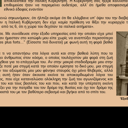
αποκλειστικά την Ιταλική Κυβέρνηση. Η Κυβέρνηση σας ήξερε κάλλιστα
επιθυμούσε ήταν να παραμείνει ουδετέρα, αλλ' ότι ήμεθα αποφασισμ
εθνικό έδαφος εναντίον
ενώ σηκωνόμουν, ότι ήλπιζα ακόμα ότι θα ελάμβανε υπ' όψιν του την διαβε
αν η Ιταλική Κυβέρνηση δεν είχε καμία πρόθεση να θίξει την κυριαρχία 
 από τις 6, ότι η χώρα του δεχόταν τα ιταλικά αιτήματα».
ε. Με συνόδευσε στην έξοδο υπηρεσίας από την οποίαν είχα μπεί
ταν ήμασταν στο κατώφλι μου είπε χωρίς να αναπτύξει περισσότερο
es plus forts..." (Είσαστε πιό δυνατοί) με φωνή αυτή τη φορά βαθιά
α τι να απαντήσω στα λόγια αυτά και στην βαθειά λύπη που τα
ει άνθρωπος στον κόσμο, ο οποίος τουλάχιστον μία φορά στη ζωή
θεια για το επάγγελμα του. Αν στην μακρά σταδιοδρομία μου στην
ε ποτέ μια στιγμή κατά την οποίαν εμίσησα το δικό μου, μια στιγμή
ν του αξιώματός μου μου φάνηκε σταυρός όχι μόνο θλιβερός, αλλά
μή αυτή ήταν όταν άκουσα εκείνα τα αποκαρδιωμένα λόγια του
ος, που είχε καταναλώσει ολόκληρη την ζωή του αγωνιζόμενος και
ου και τους βασιλείς του και που, και κατά την υπέρτατη εκείνη
ξει για την πατρίδα του τον δρόμο της θυσίας και όχι τον δρόμο της
στά του με τον βαθύτερο σεβασμό και βγήκα από το σπίτι του.
'Εξοδ